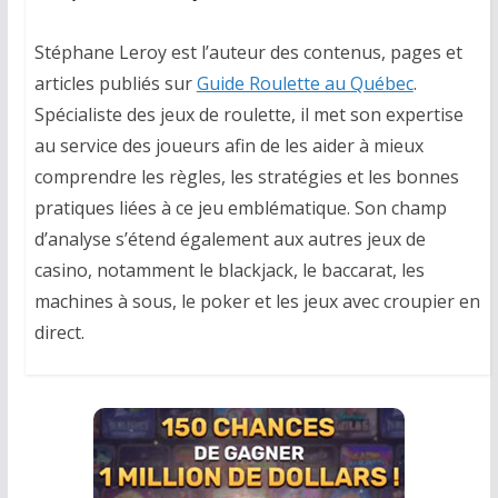
Stéphane Leroy est l’auteur des contenus, pages et
articles publiés sur
Guide Roulette au Québec
.
Spécialiste des jeux de roulette, il met son expertise
au service des joueurs afin de les aider à mieux
comprendre les règles, les stratégies et les bonnes
pratiques liées à ce jeu emblématique. Son champ
d’analyse s’étend également aux autres jeux de
casino, notamment le blackjack, le baccarat, les
machines à sous, le poker et les jeux avec croupier en
direct.