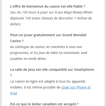
L’offre de bienvenue du casino est-elle fiable ?
Oui, les 150 tours à jouer sur le jeu Mega Money Wheel
déploient 150 vraies chances de décrocher 1 million de
dollars.
Peut-on jouer gratuitement sur Grand Mondial
Casino ?
Au catalogue du casino, les machines à sous non
progressives, et les jeux de table en instantané, sont
jouables en mode démo.
La salle de jeux est-elle compatible sur Smartphone
?
Le casino en ligne est adapté à tous les appareils
mobiles. Il est même possible de
jouer sur iPhone et
iPad
.
Est-ce que le dollar canadien est accepté ?