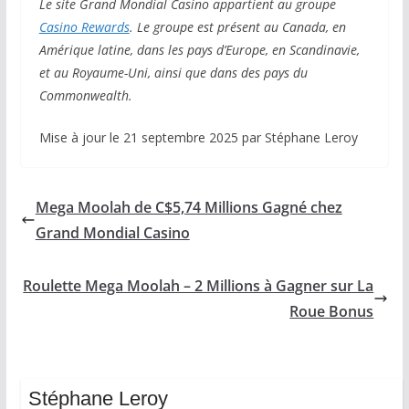
Le site Grand Mondial Casino appartient au groupe
Casino Rewards
. Le groupe est présent au Canada, en
Amérique latine, dans les pays d’Europe, en Scandinavie,
et au Royaume-Uni, ainsi que dans des pays du
Commonwealth.
Mise à jour le 21 septembre 2025 par Stéphane Leroy
Mega Moolah de C$5,74 Millions Gagné chez
Grand Mondial Casino
Roulette Mega Moolah – 2 Millions à Gagner sur La
Roue Bonus
Stéphane Leroy