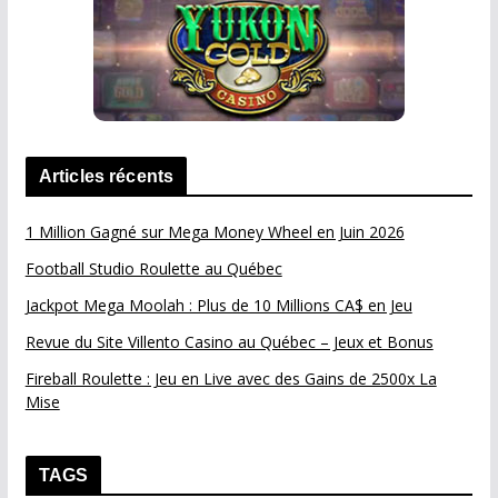
Articles récents
1 Million Gagné sur Mega Money Wheel en Juin 2026
Football Studio Roulette au Québec
Jackpot Mega Moolah : Plus de 10 Millions CA$ en Jeu
Revue du Site Villento Casino au Québec – Jeux et Bonus
Fireball Roulette : Jeu en Live avec des Gains de 2500x La
Mise
TAGS