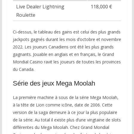
Live Dealer Lightning
118,000 €
Roulette
Ci-dessus, le tableau des gains est celui des plus grands
jackpots gagnés durant les mois d’octobre et novembre
2022. Les joueurs Canadiens ont été les plus grands
gagnants. Jouable en anglais et en français, le Grand
Mondial Casino ravit les joueurs de toutes les provinces
du Canada.
Série des jeux Mega Moolah
La première machine à sous de la série Mega Moolah,
à la tête de Lion comme icône, date de 2006. Cette
version de la saga demeure à ce jour la plus populaire
de la série. Au total il existe plus d’une vingtaine de slots
différentes du Mega Moolah. Chez Grand Mondial