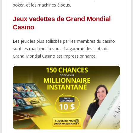
poker, et les machines à sous.
Jeux vedettes de Grand Mondial
Casino
Les jeux les plus sollicités par les membres du casino
sont les machines à sous. La gamme des slots de
Grand Mondial Casino est impressionnante.