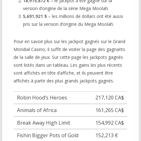
18,915,872 €
– le jackpot a été gagné sur la
version d’origine de la série Mega Moolah.
5,691,921 $
– les millions de dollars ont été aussi
pris sur la version d’origine du Mega Moolah.
Pour en savoir plus sur les jackpot gagnés sur le Grand
Mondial Casino, il suffit de visiter la page des gagnants
de la salle de jeux. Sur cette page les jackpots gagnés
sont listés dans un tableau. Les gains les plus récents
sont affichés en tête d’affiche, et ils peuvent être
affichés à partir des plus grands jackpots gagnés.
Robin Hood’s Heroes
217,120 CA$
Animals of Africa
161,265 CA$
Break Away High Limit
154,992 CA$
Fishin Bigger Pots of Gold
152,213 €