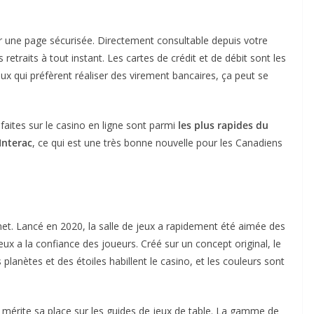
ur une page sécurisée. Directement consultable depuis votre
retraits à tout instant. Les cartes de crédit et de débit sont les
x qui préfèrent réaliser des virement bancaires, ça peut se
faites sur le casino en ligne sont parmi
les plus rapides du
Interac
, ce qui est une très bonne nouvelle pour les Canadiens
rnet. Lancé en 2020, la salle de jeux a rapidement été aimée des
eux a la confiance des joueurs. Créé sur un concept original, le
 planètes et des étoiles habillent le casino, et les couleurs sont
 mérite sa place sur les guides de jeux de table. La gamme de