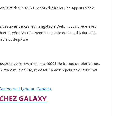
bonus et des jeux, nul besoin d’installer une App sur votre
accessibles depuis les navigateurs Web. Tout s’opère avec
er et gérer votre argent sur la salle de jeux, il suffit de se
r et mot de passe.
ous pourrez recevoir jusqu’à
1000$ de bonus de bienvenue
.
x étant multidevise, le dollar Canadien peut être utilisé par
 CHEZ GALAXY