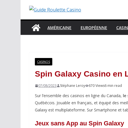
Aller
au
contenu
AMÉRICAINE
EUROPÉENNE
CASI
CASINOS
Spin Galaxy Casino en 
07/08/2023
Stéphane Leroy
670 Views
6 min read
Sur l’ensemble des casinos en ligne du Canada,
le
Québécois. Jouable en français, et équipé des meil
Galaxy est multiplateforme. Sur Smartphone et tabl
Jeux sans App au Spin Galaxy