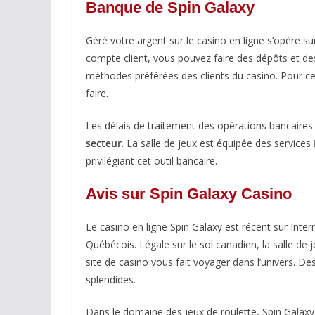
Banque de Spin Galaxy
Géré votre argent sur le casino en ligne s’opère s
compte client, vous pouvez faire des dépôts et des 
méthodes préférées des clients du casino. Pour ceu
faire.
Les délais de traitement des opérations bancaires 
secteur
. La salle de jeux est équipée des services
privilégiant cet outil bancaire.
Avis sur Spin Galaxy Casino
Le casino en ligne Spin Galaxy est récent sur Inte
Québécois. Légale sur le sol canadien, la salle de j
site de casino vous fait voyager dans l’univers. Des
splendides.
Dans le domaine des jeux de roulette, Spin Galaxy