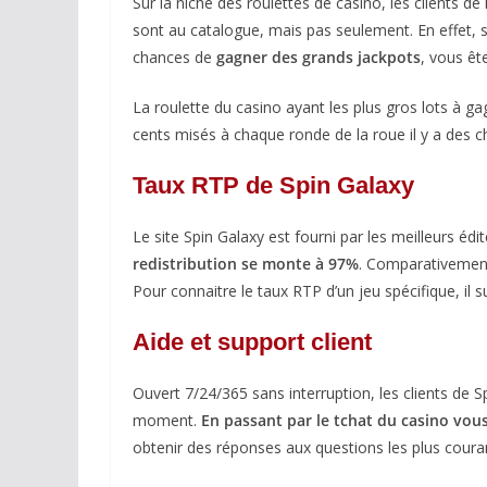
Sur la niche des roulettes de casino, les clients de
sont au catalogue, mais pas seulement. En effet, s
chances de
gagner des grands jackpots
, vous êt
La roulette du casino ayant les plus gros lots à gag
cents misés à chaque ronde de la roue il y a des c
Taux RTP de Spin Galaxy
Le site Spin Galaxy est fourni par les meilleurs éd
redistribution se monte à 97%
. Comparativement
Pour connaitre le taux RTP d’un jeu spécifique, il s
Aide et support client
Ouvert 7/24/365 sans interruption, les clients de S
moment.
En passant par le tchat du casino vo
obtenir des réponses aux questions les plus coura