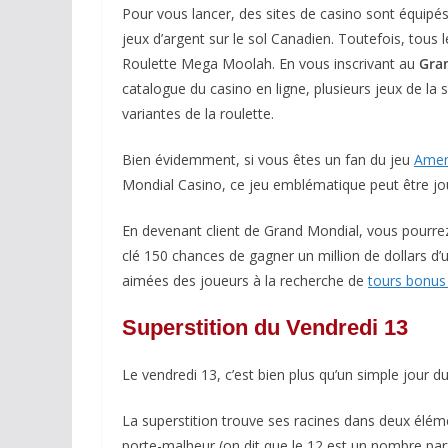
Pour vous lancer, des sites de casino sont équip
jeux d’argent sur le sol Canadien. Toutefois, tous
Roulette Mega Moolah. En vous inscrivant au
Gra
catalogue du casino en ligne, plusieurs jeux de la
variantes de la roulette.
Bien évidemment, si vous êtes un fan du jeu
Amer
Mondial Casino, ce jeu emblématique peut être jou
En devenant client de Grand Mondial, vous pourrez
clé 150 chances de gagner un million de dollars d’u
aimées des joueurs à la recherche de
tours bonus 
Superstition du Vendredi 13
Le vendredi 13, c’est bien plus qu’un simple jour du 
La superstition trouve ses racines dans deux élém
porte-malheur (on dit que le 12 est un nombre parfai