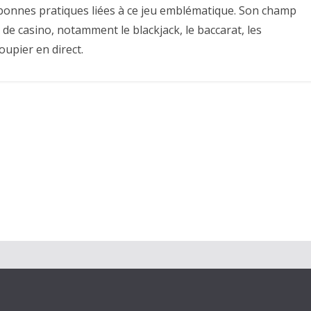
s bonnes pratiques liées à ce jeu emblématique. Son champ
de casino, notamment le blackjack, le baccarat, les
oupier en direct.