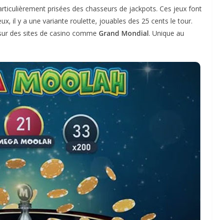
ticulièrement prisées des chasseurs de jackpots. Ces jeux font
eux, il y a une variante roulette, jouables des 25 cents le tour.
e sur des sites de casino comme
Grand Mondial
. Unique au