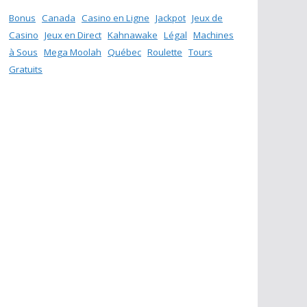
Bonus
Canada
Casino en Ligne
Jackpot
Jeux de
Casino
Jeux en Direct
Kahnawake
Légal
Machines
à Sous
Mega Moolah
Québec
Roulette
Tours
Gratuits