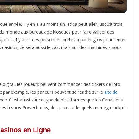
que année, il y en a au moins un, et ça peut aller jusqu’à trois
ra du monde aux bureaux de kiosques pour faire valider des
spécial, il y aura des personnes prêtes à parier gros pour tenter
s casinos, ce sera aussi le cas, mais sur des machines à sous
ère digital, les joueurs peuvent commander des tickets de loto.
 par exemple, les parieurs peuvent se rendre sur le
site de
ance. C’est aussi sur ce type de plateformes que les Canadiens
nes à sous Powerbucks
, des jeux sur lesquels un méga jackpot
Casinos en Ligne