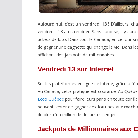
Aujourd’hui, c’est un vendredi 13 !
D’ailleurs, cha
vendredis 13 au calendrier. Sans surprise, il y au
tickets de loto. Dans tout le Canada, en ce jour si 
de gagner une cagnotte qui change la vie. Dans le
affichant des jackpots de millionnaires.
Vendredi 13 sur Internet
Sur les plateformes en ligne de loterie, grâce à l’
Au Canada, cette pratique est courante. Au Québec
Loto Québec
pour faire leurs paris en toute confi
peuvent tenter de gagner des fortunes aux
machi
de plus d’un million de dollars est en jeu.
Jackpots de Millionnaires aux 