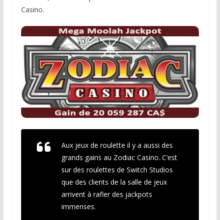
Casino.
Aux jeux de roulette il y a aussi des
grands gains au Zodiac Casino. C’est
sur des roulettes de Switch Studios
que des clients de la salle de jeux
arrivent à rafler des jackpots
immenses.