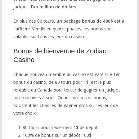
jackpot d’
un million de dollars
.
En plus des 80 tours,
un package bonus de 480$ est à
l’affiche
. Ventilé en quatre phases, les bonus sont
valables sur tous les jeux du casino.
Bonus de bienvenue de Zodiac
Casino
Chaque nouveau membre du casino est gâté ! Le 1er
bonus du casino, de 80 tours pour 1$, est le plus
rentable du Canada pour tenter de gagner un jackpot
aux machines à sous. Quant aux autres bonus, ils
boostent les chances de gagner gros sur les jeux de
votre choix.
80 tours pour seulement 1$ de dépôt.
100% de bonus sur un dépôt 100$.