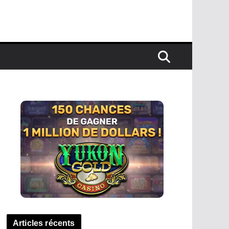
Articles récents