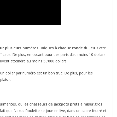
 sur plusieurs numéros uniques à chaque ronde du jeu
. Cette
efficace. De plus, en optant pour des paris d’au moins 10 dollars
uvent atteindre au moins 50’000 dollars.
d’un dollar par numéro est un bon truc. De plus, pour les
plaisir.
périmentés, ou
les chasseurs de jackpots prêts à miser gros
 fait que Nexus Roulette se joue en live, dans un cadre feutré et