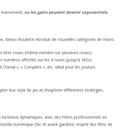
el événement,
où les gains peuvent devenir exponentiels
.
ne, Nexus Roulette introduit de nouvelles catégories de mises.
 inter-roues (même numéro sur plusieurs roues).
 numéros affichés sur les 4 roues (jusqu’à 365x).
 à Cheval », « Complets », etc. Idéal pour les joueurs
 leur style de jeu et d’explorer différentes stratégies.
fets lumineux dynamiques, avec des hôtes professionnels en
onde numérique chic et avant-gardiste, inspiré des films de