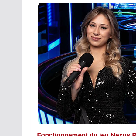
Fonctionnement du jeu Nexus R