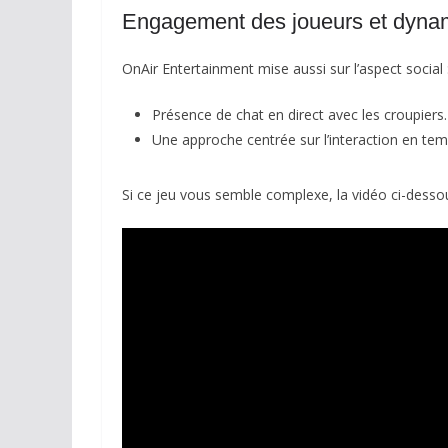
Engagement des joueurs et dynam
OnAir Entertainment mise aussi sur l’aspect social 
Présence de chat en direct avec les croupiers.
Une approche centrée sur l’interaction en temp
Si ce jeu vous semble complexe, la vidéo ci-des