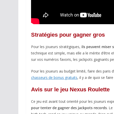
Stratégies pour gagner gros
Pour les joueurs stratégiques,
ils peuvent miser
technique est simple, mais elle a le mérite d’être 
sur vos numéros favoris, les jackpots gagnants pe
Pour les joueurs au budget limité, faire des paris 
chasseurs de bonus gratuits
, il y a de quoi se faire 
Avis sur le jeu Nexus Roulette
Ce jeu est avant tout orienté pour les joueurs ex
pour tenter de gagner des jackpots records
. Le