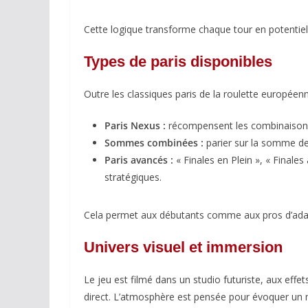
Cette logique transforme chaque tour en potenti
Types de paris disponibles
Outre les classiques paris de la roulette européen
Paris Nexus :
récompensent les combinaisons
Sommes combinées :
parier sur la somme des
Paris avancés :
« Finales en Plein », « Finales
stratégiques.
Cela permet aux débutants comme aux pros d’adapter
Univers visuel et immersion
Le jeu est filmé dans un studio futuriste, aux ef
direct. L’atmosphère est pensée pour évoquer un m